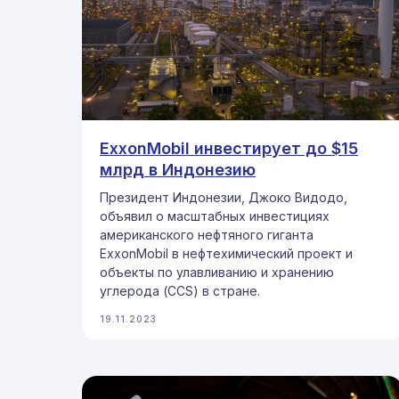
ExxonMobil инвестирует до $15
млрд в Индонезию
Президент Индонезии, Джоко Видодо,
объявил о масштабных инвестициях
американского нефтяного гиганта
ExxonMobil в нефтехимический проект и
объекты по улавливанию и хранению
углерода (CCS) в стране.
19.11.2023