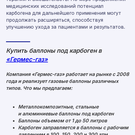
info@germes-gas.ru
медицинских исследований потенциал
germes-gas.ru
карбогена для дальнейшего применения могут
продолжать расширяться, способствуя
улучшению ухода за пациентами и результатов.
Заказать звонок
Купить баллоны под карбоген в
«Гермес-газ»
Компания «Гермес-газ» работает на рынке с 2008
года и реализует газовые баллоны различных
Мы находимся по адресу:
типов. Что мы предлагаем:
Москва, ул. Средняя Калитниковская
26/27с1 (офис 603)
Металлокомпозитные, стальные
Римская, Нижегородская, Площадь Ильича
и алюминиевые баллоны под карбоген
пн-пт 09:00-18:00
Баллоны объемом от 1 до 50 литров
Карбоген заправляется в баллоны с рабочим
давлением в 100, 150, 200 и 300 атм
Политика конфиденциальности