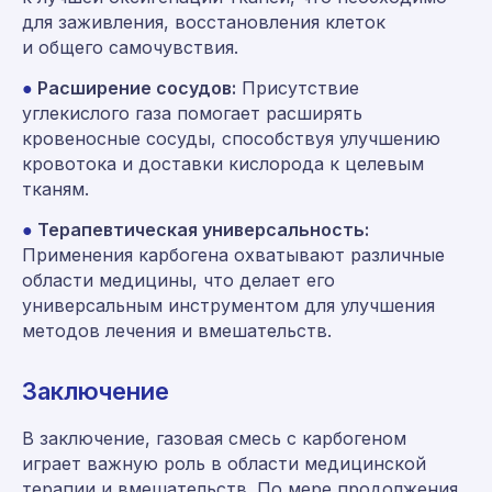
для заживления, восстановления клеток
и общего самочувствия.
●
Расширение сосудов:
Присутствие
углекислого газа помогает расширять
кровеносные сосуды, способствуя улучшению
кровотока и доставки кислорода к целевым
тканям.
●
Терапевтическая универсальность:
Применения карбогена охватывают различные
области медицины, что делает его
универсальным инструментом для улучшения
методов лечения и вмешательств.
Заключение
Консультация и заказ:
8 (800) 555-65-59
В заключение, газовая смесь с карбогеном
играет важную роль в области медицинской
8 (495) 225-54-25
терапии и вмешательств. По мере продолжения