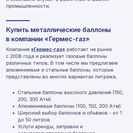
промышленности.
Купить металлические баллоны
в компании «Гермес-газ»
Компания
«Гермес-газ»
работает на рынке
с 2008 года и реализует газовые баллоны
Мы находимся по адресу:
различных типов. В том числе мы предлагаем
Москва, ул. Средняя Калитниковская
алюминиевые и стальные баллоны, которые
26/27с1 (офис 603)
представлены во многих вариантах литража.
Римская, Нижегородская, Площадь Ильича
пн-пт 09:00-18:00
Стальные баллоны высокого давления (150,
200, 300 Атм)
Алюминиевые баллоны (100, 150, 200 Атм)
Политика конфиденциальности
Широкий выбор баллонов и объёмов - от 1
Согласие на обработку персональных данных
© 2008–2026 «Гермес-газ»
до 50 литров
Услуги аренды, заправки и