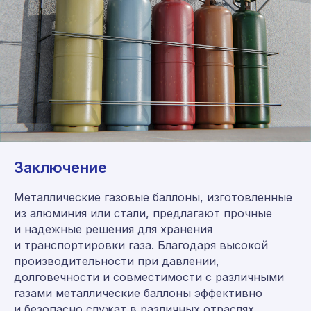
Заключение
Консультация и заказ:
Металлические газовые баллоны, изготовленные
8 (800) 555-65-59
из алюминия или стали, предлагают прочные
и надежные решения для хранения
8 (495) 225-54-25
и транспортировки газа. Благодаря высокой
info@germes-gas.ru
производительности при давлении,
germes-gas.ru
долговечности и совместимости с различными
газами металлические баллоны эффективно
Заказать звонок
и безопасно служат в различных отраслях