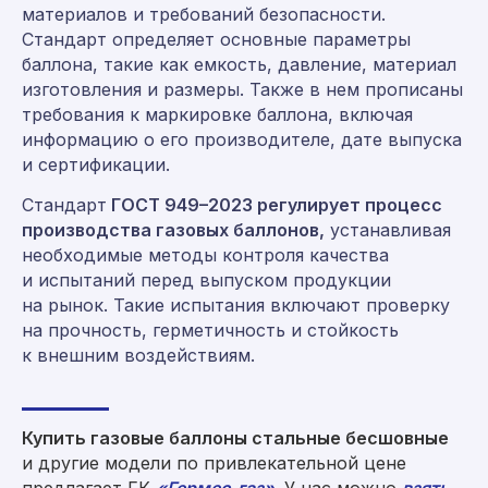
материалов и требований безопасности.
Стандарт определяет основные параметры
баллона, такие как емкость, давление, материал
Консультация и заказ:
изготовления и размеры. Также в нем прописаны
8 (800) 555-65-59
требования к маркировке баллона, включая
8 (495) 225-54-25
информацию о его производителе, дате выпуска
и сертификации.
info@germes-gas.ru
Стандарт
ГОСТ 949–2023 регулирует процесс
germes-gas.ru
производства газовых баллонов,
устанавливая
необходимые методы контроля качества
Заказать звонок
и испытаний перед выпуском продукции
на рынок. Такие испытания включают проверку
на прочность, герметичность и стойкость
к внешним воздействиям.
Купить газовые баллоны стальные бесшовные
и другие модели по привлекательной цене
Мы находимся по адресу:
предлагает ГК
«Гермес-газ»
. У нас можно
взять