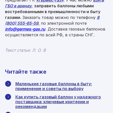
Москва, ул. Средняя Калитниковская
ГБО в аренду
,
заправить баллоны любыми
26/27с1 (офис 603)
востребованными в промышленности и быту
Римская, Нижегородская, Площадь Ильича
газами.
Заказать товар можно по телефону
8
пн-пт 09:00-18:00
(800) 555-65-59
, по электронной почте
info@germes-gas.ru
.
Доставка газовых баллонов
осуществляется по всей РФ, в страны СНГ.
Политика конфиденциальности
Согласие на обработку персональных данных
© 2008–2026 «Гермес-газ»
Текст статьи: Л. О. В
Читайте также
Маленькие газовые баллоны в быту:
применение и советы по выбору
Как купить газовый баллон у надежного
поставщика: ключевые критерии и
рекомендации