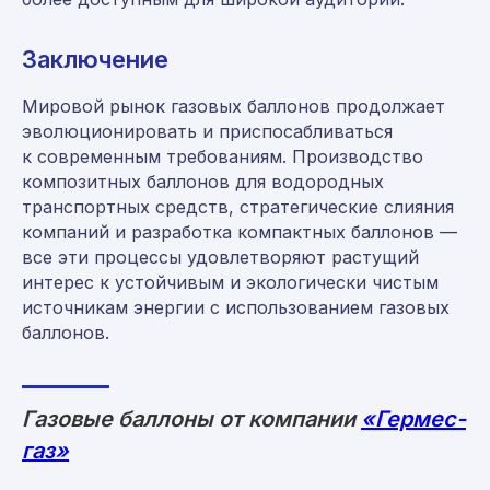
Заключение
Мировой рынок газовых баллонов продолжает
эволюционировать и приспосабливаться
к современным требованиям. Производство
композитных баллонов для водородных
транспортных средств, стратегические слияния
компаний и разработка компактных баллонов —
все эти процессы удовлетворяют растущий
интерес к устойчивым и экологически чистым
Консультация и заказ:
источникам энергии с использованием газовых
8 (800) 555-65-59
баллонов.
8 (495) 225-54-25
info@germes-gas.ru
Газовые баллоны от компании
«Гермес-
germes-gas.ru
газ»
Заказать звонок