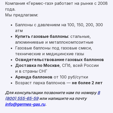
Компания «Гермес-газ» работает на рынке с 2008
года.
Мы предлагаем:
Баллоны с давлением на 100, 150, 200, 300
атм
Купить газовые баллоны
: стальные,
алюминиевые и металлокомпозитные
Мы находимся по адресу:
Газовые баллоны под газовые смеси,
Москва, ул. Средняя Калитниковская
технические и медицинские газы
26/27с1 (офис 603)
Освидетельствование газовых баллонов
Римская, Нижегородская, Площадь Ильича
Доставка по Москве
, СПб, всей России
пн-пт 09:00-18:00
и в страны СНГ
Аренда баллонов
от 100 руб/сутки
Возраст парка баллонов —
не более 2 лет
Политика конфиденциальности
Для консультации позвоните нам по номеру
8
Согласие на обработку персональных данных
(800) 555-65-59
или напишите на почту
© 2008–2026 «Гермес-газ»
info@germes-gas.ru
.