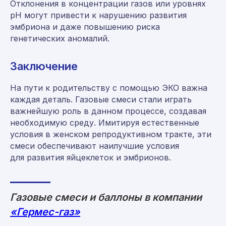
Отклонения в концентрации газов или уровнях
pH могут привести к нарушению развития
эмбриона и даже повышению риска
генетических аномалий.
Заключение
Консультация и заказ:
На пути к родительству с помощью ЭКО важна
8 (800) 555-65-59
каждая деталь. Газовые смеси стали играть
8 (495) 225-54-25
важнейшую роль в данном процессе, создавая
необходимую среду. Имитируя естественные
info@germes-gas.ru
условия в женском репродуктивном тракте, эти
germes-gas.ru
смеси обеспечивают наилучшие условия
для развития яйцеклеток и эмбрионов.
Заказать звонок
Газовые смеси и баллоны в компании
«Гермес-газ»