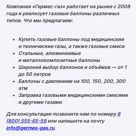
Компания «Гермес-газ» работает на рынке с 2008
года и реализует газовые баллоны различных
типов. Что мы предлагаем:
Мы находимся по адресу:
Москва, ул. Средняя Калитниковская
26/27с1 (офис 603)
Купить газовые баллоны под медицинские
Римская, Нижегородская, Площадь Ильича
и технические газы, а также газовые смеси
пн-пт 09:00-18:00
Стальные, алюминиевые
и металлокомпозитные баллоны
Широкий выбор баллонов и объёмов — от 1
Политика конфиденциальности
до 50 литров
Согласие на обработку персональных данных
Баллоны с давлением на 100, 150, 200, 300
© 2008–2026 «Гермес-газ»
атм
Заправка газовыми медицинскими смесями
и другими газами
Для консультации позвоните нам по номеру
8
(800) 555-65-59
или напишите на почту
info@germes-gas.ru
.