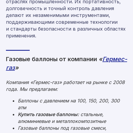
отраслях промышленности. Их портативность,
долговечность и точный контроль давления
Москва, ул. Средняя Калитниковская
26/27с1 (офис 603)
делают их незаменимыми инструментами,
поддерживающими современные технологии
Римская, Нижегородская, Площадь Ильича
и стандарты безопасности в различных областях
пн-пт 09:00-18:00
применения.
Политика конфиденциальности
Согласие на обработку персональных данных
Газовые баллоны от компании
«
Гермес-
© 2008–2026 «Гермес-газ»
газ
»
Компания «Гермес-газ» работает на рынке с 2008
года. Мы предлагаем:
Баллоны с давлением на 100, 150, 200, 300
атм
Купить газовые баллоны:
стальные,
алюминиевые и металлокомпозитные
Газовые баллоны под газовые смеси,