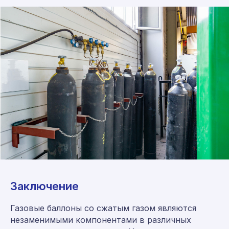
Консультация и заказ:
8 (800) 555-65-59
8 (495) 225-54-25
info@germes-gas.ru
germes-gas.ru
Заказать звонок
Заключение
Газовые баллоны со сжатым газом являются
незаменимыми компонентами в различных
Мы находимся по адресу: