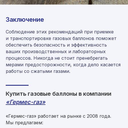
Заключение
Соблюдение этих рекомендаций при приемке
и транспортировке газовых баллонов поможет
обеспечить безопасность и эффективность
Мы находимся по адресу:
ваших производственных и лабораторных
Москва, ул. Средняя Калитниковская
процессов. Никогда не стоит пренебрегать
26/27с1 (офис 603)
мерами предосторожности, когда дело касается
Римская, Нижегородская, Площадь Ильича
работы со сжатыми газами.
пн-пт 09:00-18:00
Купить газовые баллоны в компании
Политика конфиденциальности
Согласие на обработку персональных данных
«Гермес-газ»
© 2008–2026 «Гермес-газ»
«Гермес-газ» работает на рынке с 2008 года.
Мы предлагаем: