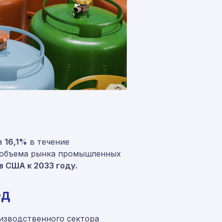
а
16,1%
в течение
ю объема рынка промышленных
в США к 2033 году.
ед
изводственного сектора