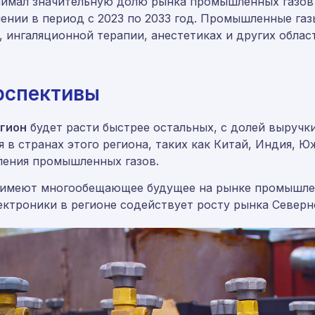
имал значительную долю рынка промышленных газов в
лении в период с 2023 по 2033 год. Промышленные га
, ингаляционной терапии, анестетиках и других облас
рспективы
гион
будет расти быстрее остальных, с долей выручки
 в странах этого региона, таких как Китай, Индия, Ю
ления промышленных газов.
имеют многообещающее будущее на рынке промышлен
ектроники в регионе содействует росту рынка Северн