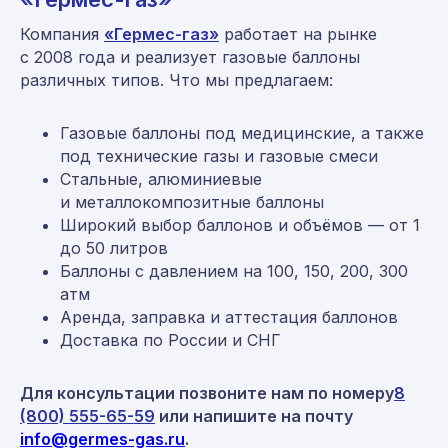
Компания
«Гермес-газ»
работает на рынке
Мы находимся по адресу:
с 2008 года и реализует газовые баллоны
Москва, ул. Средняя Калитниковская
различных типов. Что мы предлагаем:
26/27с1 (офис 603)
Римская, Нижегородская, Площадь Ильича
Газовые баллоны под медицинские, а также
пн-пт 09:00-18:00
под технические газы и газовые смеси
Стальные, алюминиевые
и металлокомпозитные баллоны
Политика конфиденциальности
Широкий выбор баллонов и объёмов — от 1
Согласие на обработку персональных данных
до 50 литров
© 2008–2026 «Гермес-газ»
Баллоны с давлением на 100, 150, 200, 300
атм
Аренда, заправка и аттестация баллонов
Доставка по России и СНГ
Для консультации позвоните нам по номеру
8
(800) 555-65-59
или напишите на почту
info@germes-gas.ru
.