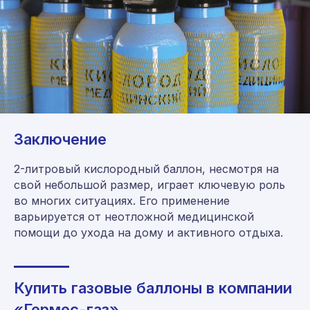
Консультация и заказ:
8 (800) 555-65-59
8 (495) 225-54-25
Заключение
info@germes-gas.ru
germes-gas.ru
2-литровый кислородный баллон, несмотря на
свой небольшой размер, играет ключевую роль
во многих ситуациях. Его применение
Заказать звонок
варьируется от неотложной медицинской
помощи до ухода на дому и активного отдыха.
Купить газовые баллоны в компании
«Гермес-газ»