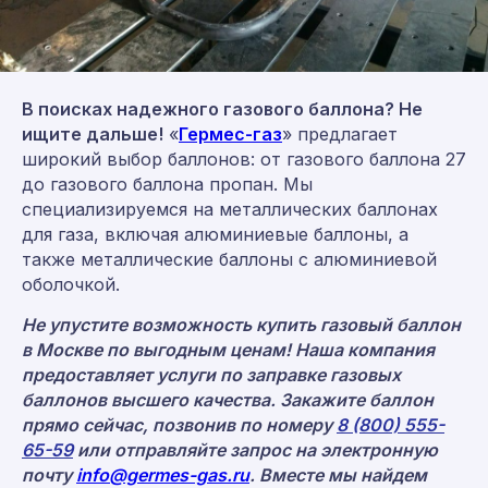
В поисках надежного газового баллона? Не
ищите дальше!
«
Гермес-газ
» предлагает
широкий выбор баллонов: от газового баллона 27
до газового баллона пропан. Мы
Мы находимся по адресу:
специализируемся на металлических баллонах
Москва, ул. Средняя Калитниковская
для газа, включая алюминиевые баллоны, а
26/27с1 (офис 603)
также металлические баллоны с алюминиевой
Римская, Нижегородская, Площадь Ильича
оболочкой.
пн-пт 09:00-18:00
Не упустите возможность купить газовый баллон
в Москве по выгодным ценам! Наша компания
предоставляет услуги по заправке газовых
Политика конфиденциальности
баллонов высшего качества. Закажите баллон
Согласие на обработку персональных данных
прямо сейчас, позвонив по номеру
8 (800) 555-
© 2008–2026 «Гермес-газ»
65-59
или отправляйте запрос на электронную
почту
info@germes-gas.ru
. Вместе мы найдем