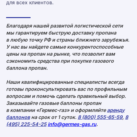
для всех клиентов.
Мы находимся по адресу:
Москва, ул. Средняя Калитниковская
Благодаря нашей развитой логистической сети
26/27с1 (офис 603)
мы гарантируем быструю доставку пропана
Римская, Нижегородская, Площадь Ильича
в любую точку РФ и страны ближнего зарубежья.
пн-пт 09:00-18:00
У нас вы найдете самые конкурентоспособные
цены на пропан на рынке, что позволит вам
сэкономить средства при покупке газового
Политика конфиденциальности
баллона пропан.
Согласие на обработку персональных данных
© 2008–2026 «Гермес-газ»
Наши квалифицированные специалисты всегда
готовы проконсультировать вас по профильным
вопросам и помочь сделать правильный выбор.
Заказывайте газовые баллоны пропан
в компании «Гермес-газ» и оформляйте
аренду
баллонов
на срок от 1 суток.
8 (800) 555-65-59
,
8
(495) 225-54-25
info@germes-gas.ru
.