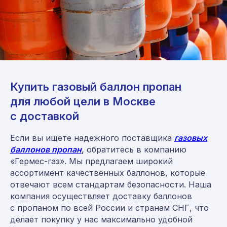
Консультация и заказ:
8 (800) 555-65-59
Купить газовый баллон пропан
8 (495) 225-54-25
для любой цели в Москве
с доставкой
info@germes-gas.ru
germes-gas.ru
Если вы ищете надежного поставщика
газовых
баллонов пропан
,
обратитесь в компанию
Заказать звонок
«Гермес-газ». Мы предлагаем широкий
ассортимент качественных баллонов, которые
отвечают всем стандартам безопасности. Наша
компания осуществляет доставку баллонов
с пропаном по всей России и странам СНГ, что
делает покупку у нас максимально удобной